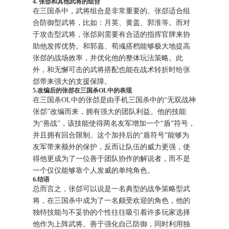
4. 张郃和其他武将的组合
在三国杀中，武将组合是非常重要的。张郃适合组
合防御型武将，比如：月英、黄盖、郭淮等。而对
于攻击型武将，张郃则需要有合适的指挥官牌来协
助他发挥优势。和郭嘉、荀彧搭档能够极大地提高
张郃的战场效率，并优化他的整体玩法策略。此
外，和无懈可击的武将搭配也能在战术转折时给张
郃带来强大的支援保障。
5.改编后的张郃在三国杀OL中的表现
在三国杀OL中的张郃是由手机三国杀中的“无双战神
张郃”改编而来，拥有强大的团队利益。他的技能
为“善战”，该技能使得两名友军增加一个“盾”符号，
并且拥有回合限制。这个加持后的“盾符号”能够为
友军带来额外的保护，反而让队伍的威力更强，使
得他更成为了一位善于团队协作的解说者，而不是
一个仅仅能够靠个人发威的单纯角色。
6.结语
总而言之，张郃可以说是一名典型的战争策略型武
将，在三国杀中成为了一名颇受欢迎的角色，他的
独特技能与不妥协的个性往往吸引着许多玩家选择
他作为上阵武将。善于强化自己防御，同时利用独