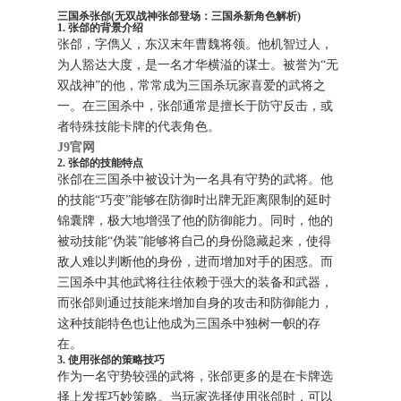
三国杀张郃(无双战神张郃登场：三国杀新角色解析)
1. 张郃的背景介绍
张郃，字儁乂，东汉末年曹魏将领。他机智过人，
为人豁达大度，是一名才华横溢的谋士。被誉为“无
双战神”的他，常常成为三国杀玩家喜爱的武将之
一。在三国杀中，张郃通常是擅长于防守反击，或
者特殊技能卡牌的代表角色。
J9官网
2. 张郃的技能特点
张郃在三国杀中被设计为一名具有守势的武将。他
的技能“巧变”能够在防御时出牌无距离限制的延时
锦囊牌，极大地增强了他的防御能力。同时，他的
被动技能“伪装”能够将自己的身份隐藏起来，使得
敌人难以判断他的身份，进而增加对手的困惑。而
三国杀中其他武将往往依赖于强大的装备和武器，
而张郃则通过技能来增加自身的攻击和防御能力，
这种技能特色也让他成为三国杀中独树一帜的存
在。
3. 使用张郃的策略技巧
作为一名守势较强的武将，张郃更多的是在卡牌选
择上发挥巧妙策略。当玩家选择使用张郃时，可以