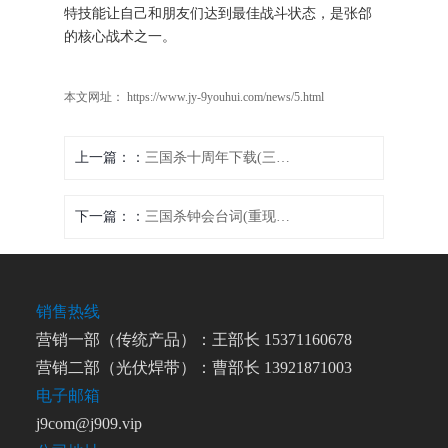
特技能让自己和朋友们达到最佳战斗状态，是张郃
的核心战术之一。
本文网址： https://www.jy-9youhui.com/news/5.html
上一篇：
三国杀十周年下载(三国杀10周年庆典：全新下载开启)
下一篇：
三国杀钟会台词(重现三国魂——钟会台词解析)
销售热线
营销一部（传统产品）：王部长 15371160678
营销二部（光伏焊带）：曹部长 13921871003
电子邮箱
j9com@j909.vip