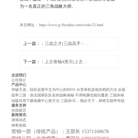
为一名真正的三角战略大师。
本文网址： https://www.jy-9youhui.com/works/12.html
上一篇：
三战之才(三战高手：“刀枪不入”江洋大盗)
下一篇：
上古卷轴4湮灭(上古卷轴4：被遗忘的命运)
走进我们
公司简介
产品中心
华硕天选：轻松设置中文为中心的BIOS
分享单机游戏存档的方法
全面
战争三国：攻击国家队队友的战略揭秘
不用电脑也能玩魔兽
三国杀移
动版对局下载电脑中心新方法
三国杀OL：独步天下，神将宝箱争夺战
服务支持
在线留言
新闻资讯
游戏动态
销售热线
营销一部（传统产品）：王部长 15371160678